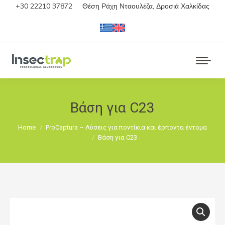
+30 22210 37872
Θέση Ράχη Νταουλέζα, Δροσιά Χαλκίδας
Βάση για C23
You are here:
Home
ProCaptura – Λύσεις για ποντίκια και έρποντα έντομα
Βάση για C23