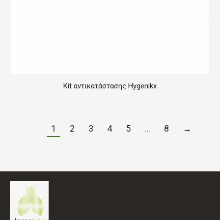
Kit αντικατάστασης Hygenikx
1
2
3
4
5
…
8
→