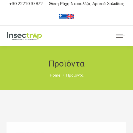
+30 22210 37872
Θέση Ράχη Νταουλέζα, Δροσιά Χαλκίδας
Προϊόντα
You are here:
Home
Προϊόντα