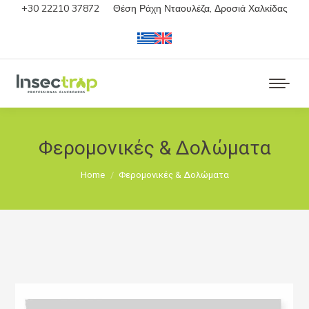
+30 22210 37872
Θέση Ράχη Νταουλέζα, Δροσιά Χαλκίδας
Φερομονικές & Δολώματα
You are here:
Home
Φερομονικές & Δολώματα