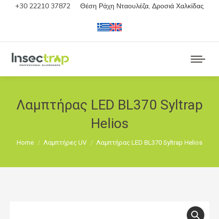
+30 22210 37872
Θέση Ράχη Νταουλέζα, Δροσιά Χαλκίδας
Λαμπτήρας LED BL370 Syltrap
Helios
You are here:
Home
Λαμπτήρες UV
Λαμπτήρας LED BL370 Syltrap Helios