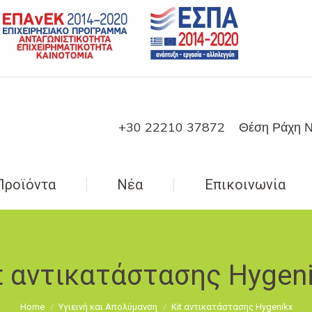
+30 22210 37872
Θέση Ράχη Ν
Προϊόντα
Νέα
Επικοινωνία
t αντικατάστασης Hygen
You are here:
Home
Υγιεινή και Απολύμανση
Kit αντικατάστασης Hygenikx