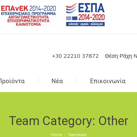
+30 22210 37872
Θέση Ράχη Ν
Προϊόντα
Νέα
Επικοινωνία
Team Category:
Other
You are here:
Home
Teammate