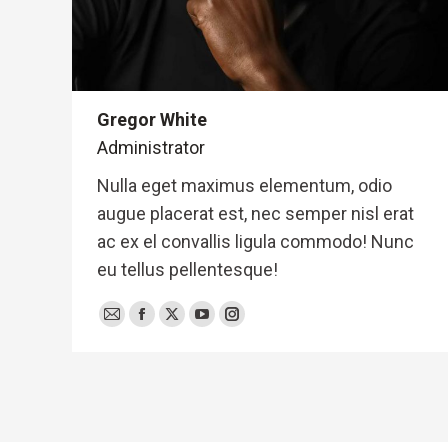
Gregor White
Administrator
Nulla eget maximus elementum, odio
augue placerat est, nec semper nisl erat
ac ex el convallis ligula commodo! Nunc
eu tellus pellentesque!
E-
Facebook
X
YouTube
Instagram
mail